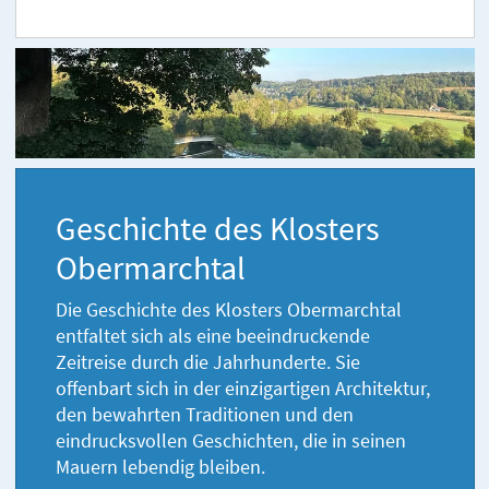
Geschichte des Klosters
Obermarchtal
Die Geschichte des Klosters Obermarchtal
entfaltet sich als eine beeindruckende
Zeitreise durch die Jahrhunderte. Sie
offenbart sich in der einzigartigen Architektur,
den bewahrten Traditionen und den
eindrucksvollen Geschichten, die in seinen
Mauern lebendig bleiben.